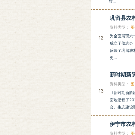
对...
巩留县农
资料类型：
图
为全面展现六
12
成立了修志办
反映了巩留农
史...
新时期新阶段
资料类型：
图
13
《新时期新阶段
面地记载了20
会、生态建设取
伊宁市农
资料类型：
图