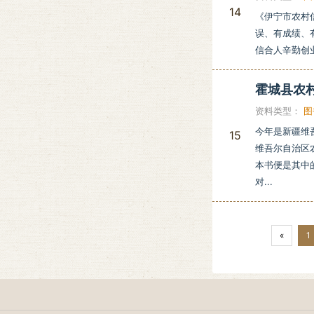
14
《伊宁市农村
误、有成绩、
信合人辛勤创
霍城县农
资料类型：
图
今年是新疆维
15
维吾尔自治区
本书便是其中
对...
«
1