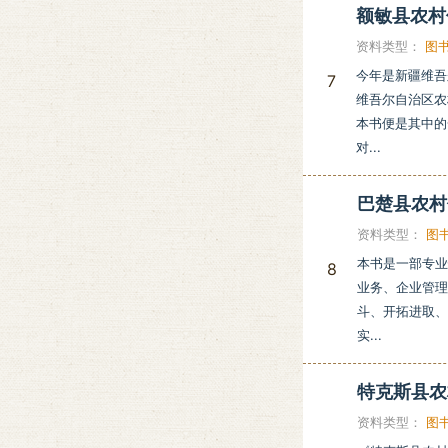
额敏县农
资料类型：
图
今年是新疆维吾
7
维吾尔自治区农
本书便是其中的
对...
巴楚县农
资料类型：
图
本书是一部专
8
业务、企业管
斗、开拓进取
实...
特克斯县
资料类型：
图