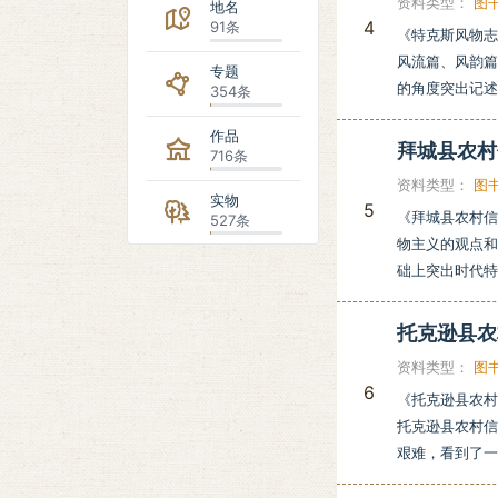
资料类型：
图
地名
4
91条
《特克斯风物
风流篇、风韵篇
专题
的角度突出记述
354条
作品
拜城县农
716条
资料类型：
图
实物
5
《拜城县农村
527条
物主义的观点和
础上突出时代特
托克逊县
资料类型：
图
6
《托克逊县农村
托克逊县农村
艰难，看到了一