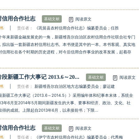
村信用合作社志
阅读原文
基础文献
书
|
责任者：
《巩留县农村信用合作社志》编纂委员会
;
任胜
十年来新疆金融发展史的一角，新疆维吾尔自治区农村信用合作社联合社专门
，拟出版一套新疆农村信用社志书。本书便是其中的一本。本书客观、真实地
村信用社在各个时期的历史进程，对今后信用合作事业的改革发展，起着存
新疆工作大事记 2013.6～20...
阅读原文
基础文献
书
|
责任者：
新疆维吾尔自治区地方志编纂委员会
;
廖运建
新疆工作大事记（2013.6～2014.5）》采用编年体和纪事本末体，系统全
13年6月至2014年5月期间新疆发生的大事、要事和经济、政治、文化、社
得的成就。上限起自2013年6月，以承接前书；下限...
村信用合作社志
阅读原文
基础文献
书
|
责任者：
《伊宁市农村信用合作社志》编纂委员会
;
代秀梅