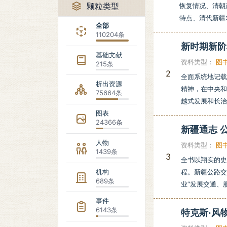
颗粒类型
恢复情况、清朝
特点、清代新疆
全部
110204条
新时期新阶段
基础文献
资料类型：
图
215条
2
全面系统地记载
析出资源
精神，在中央
75664条
越式发展和长治
图表
24366条
新疆通志 公
人物
资料类型：
图
1439条
3
全书以翔实的
机构
程。新疆公路交
689条
业“发展交通、
事件
6143条
特克斯·风