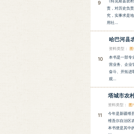
《特克斯县农
9
责，对历史负
究，实事求是
用社...
哈巴河县
资料类型：
图
本书是一部专
10
营业务、企业
奋斗、开拓进
观...
塔城市农
资料类型：
图
今年是新疆维
11
维吾尔自治区
本书便是其中