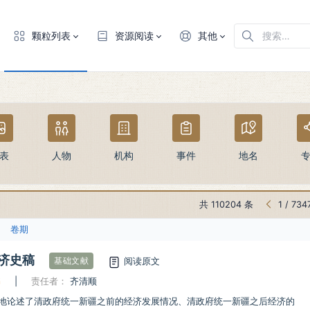
颗粒列表
资源阅读
其他
表
人物
机构
事件
地名
共 110204 条
1
/
734
卷期
济史稿
阅读原文
基础文献
书
|
责任者：
齐清顺
地论述了清政府统一新疆之前的经济发展情况、清政府统一新疆之后经济的