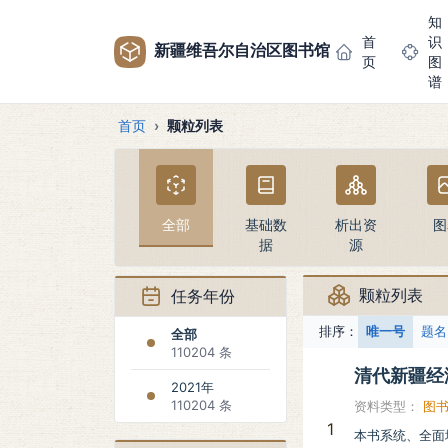
知
首
识
新疆维吾尔自治区图书馆
页
图
谱
首页
颗粒列表
全部
基础数
析出资
图
据
源
颗粒列表
任务年份
排序：
唯一号
题名
全部
110204 条
清代新疆经
2021年
110204 条
资料类型：
图
1
本书系统、全面