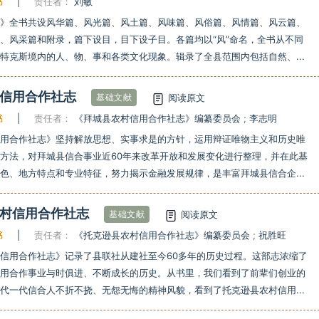
书
|
责任者：
刘敏
志》全书共设风华篇、风光篇、风土篇、风味篇、风俗篇、风情篇、风云篇、
、风采篇和附录，篇下设目，目下设子目。各篇均以“风”命名，全书从不同
特克斯境内的人、物、事和各类文化现象。辑录了全县范围内包括自然、...
村信用合作社志
阅读原文
基础文献
书
|
责任者：
《拜城县农村信用合作社志》编纂委员会
;
李志明
信用合作社志》坚持解放思想、实事求是的方针，运用辩证唯物主义和历史唯
方法，对拜城县信合事业近60年来改革开放和发展变化进行整理，并在此基
色、地方特点和专业特征，努力揭示金融发展规律，是丰富拜城县信合企...
农村信用合作社志
阅读原文
基础文献
书
|
责任者：
《托克逊县农村信用合作社志》编纂委员会
;
祝胜旺
信用合作社志》记录了县联社从建社至今60多年的历史过程。这部志浓缩了
信用合作事业与时俱进、不断成长的历史。从书里，我们看到了前辈们创业的
代一代信合人不折不挠、无怨无悔的精神风貌，看到了托克逊县农村信用...