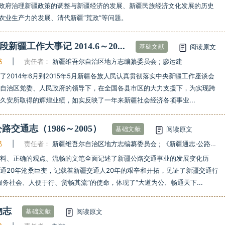
政府治理新疆政策的调整与新疆经济的发展、新疆民族经济文化发展的历史
农业生产力的发展、清代新疆“荒政”等问题。
新疆工作大事记 2014.6～20...
阅读原文
基础文献
书
|
责任者：
新疆维吾尔自治区地方志编纂委员会
;
廖运建
了2014年6月到2015年5月新疆各族人民认真贯彻落实中央新疆工作座谈会
和自治区党委、人民政府的领导下，在全国各县市区的大力支援下，为实现跨
久安所取得的辉煌业绩，如实反映了一年来新疆社会经济各项事业...
路交通志（1986～2005）
阅读原文
基础文献
书
|
责任者：
新疆维吾尔自治区地方志编纂委员会
;
《新疆通志·公路交通志（1986～2005）》编纂委员会
史料、正确的观点、流畅的文笔全面记述了新疆公路交通事业的发展变化历
通20年沧桑巨变，记载着新疆交通人20年的艰辛和开拓，见证了新疆交通行
服务社会、人便于行、货畅其流”的使命，体现了“大道为公、畅通天下...
物志
阅读原文
基础文献