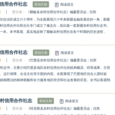
村信用合作社志
阅读原文
基础文献
书
|
责任者：
《额敏县农村信用合作社志》编纂委员会
;
任胜
尔自治区成立六十周年，为全面展现六十年来新疆金融发展史的一角，新疆
村信用合作社联合社专门成立了修志办，拟出版一套新疆农村信用社志书。
一本。本书客观、真实地反映了额敏农村信用社在各个时期的历史进程，
村信用合作社志
阅读原文
基础文献
书
|
责任者：
《巴楚县农村信用合作社志》编纂委员会
;
任胜
业性志书，主要介绍巴楚县地区农村信用合作社的机构概况、经营成果、主营
理、运行保障、企业文化等方面的内容。全面展现了巴楚地区信合人团结奋
、励精图治的精神面貌和全力服务地区经济和社会发展的宗旨。全书以客观翔
农村信用合作社志
阅读原文
基础文献
书
|
责任者：
《特克斯县农村信用合作社志》编纂委员会
;
任胜