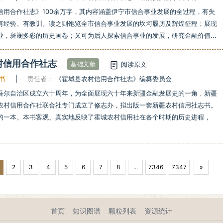
信用合作社志》100余万字，其内容涵盖伊宁市信合事业发展的全过程，有失
有经验、有教训。读之则饱览全市信合事业发展的坎坷履历及辉煌征程；展现
业，斑斓多彩的历史画卷；又可为后人探索信合事业的发展，研究金融价值...
村信用合作社志
阅读原文
基础文献
书
|
责任者：
《霍城县农村信用合作社志》编纂委员会
吾尔自治区成立六十周年，为全面展现六十年来新疆金融发展史的一角，新疆
农村信用合作社联合社专门成立了修志办，拟出版一套新疆农村信用社志书。
的一本。本书客观、真实地反映了霍城农村信用社在各个时期的历史进程，
2
3
4
5
6
7
8
...
7346
7347
»
首页
知识图谱
颗粒列表
资源统计