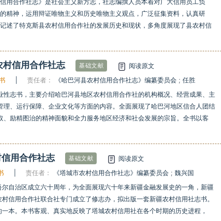
村信用合作社志》是社会主义新方志，社志编撰人员本着对广大信用员工负
责的精神，运用辩证唯物主义和历史唯物主义观点，广泛征集资料，认真研
地记述了特克斯县农村信用合作社的发展历史和现状，多角度展现了县农村信
农村信用合作社志
阅读原文
基础文献
书
|
责任者：
《哈巴河县农村信用合作社志》编纂委员会
;
任胜
业性志书，主要介绍哈巴河县地区农村信用合作社的机构概况、经营成果、主
管理、运行保障、企业文化等方面的内容。全面展现了哈巴河地区信合人团结
取、励精图治的精神面貌和全力服务地区经济和社会发展的宗旨。全书以客
村信用合作社志
阅读原文
基础文献
书
|
责任者：
《塔城市农村信用合作社志》编纂委员会
;
魏兴国
吾尔自治区成立六十周年，为全面展现六十年来新疆金融发展史的一角，新疆
农村信用合作社联合社专门成立了修志办，拟出版一套新疆农村信用社志书。
的一本。本书客观、真实地反映了塔城农村信用社在各个时期的历史进程，