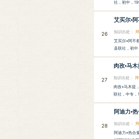
社，初中，19
艾买尔•
知识出处：
26
艾买尔•阿不都
县联社，初中，
肉孜•马
知识出处：
27
肉孜•马木提，
联社，中专，
阿迪力•
知识出处：
28
阿迪力•热合曼