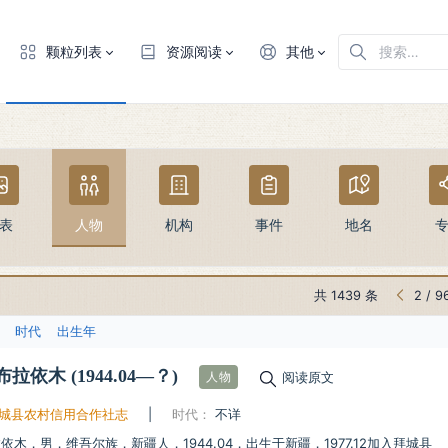
颗粒列表
资源阅读
其他
表
人物
机构
事件
地名
共 1439 条
2
/
9
时代
出生年
依布拉依木
(1944.04—？)
阅读原文
人物
城县农村信用合作社志
|
时代：
不详
依木，男，维吾尔族，新疆人，1944.04，出生于新疆，1977.12加入拜城县