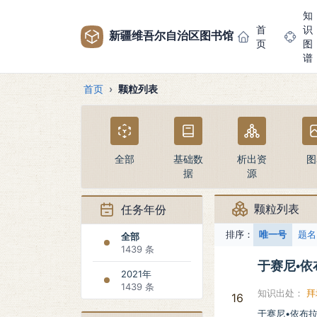
知
首
识
新疆维吾尔自治区图书馆
页
图
谱
首页
颗粒列表
全部
基础数
析出资
图
据
源
颗粒列表
任务年份
排序：
唯一号
题名
全部
1439 条
于赛尼•
2021年
1439 条
知识出处：
拜
16
于赛尼•依布拉