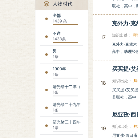
人物时代
联社，高中，
全部
1439 条
克外力·
不详
知识出处：
拜
17
1433条
克外力·克然木
男
高中，助理经
1条
买买提•
1900年
1条
知识出处：
拜
18
清光绪十二年（1886年）
买买提•艾买提
1条
县联社，高中，
清光绪二十九年（1903年）
1条
尼亚孜·
清光绪三十四年（1908年）
知识出处：
拜
1条
19
尼亚孜·西日甫