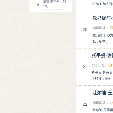
清宣统元年（1909年）
1974.11
1条
孜乃提汗
知识出处：
20
孜乃提汗·沙力
社，初中。
托乎提·
知识出处：
拜
21
托乎提·达吾提
县联社，高中，
吐尔迪·
知识出处：
22
吐尔迪·玉素甫