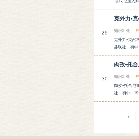
1977.12
克外力•
知识出处：
29
克外力•克然木
县联社，初中，
肉孜•托
知识出处：
30
肉孜•托合尼亚
社，初中，1
«