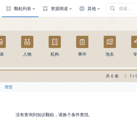
颗粒列表
资源阅读
其他
表
人物
机构
事件
地名
共 0 条
1
/
类型
没有查询到知识颗粒，请换个条件查找。