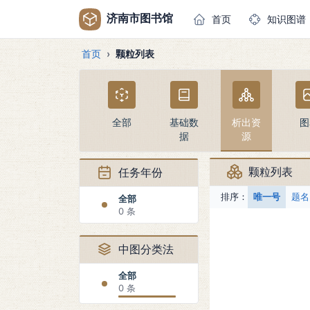
济南市图书馆
首页
知识图谱
首页
颗粒列表
全部
基础数
析出资
图
据
源
颗粒列表
任务年份
排序：
唯一号
题名
全部
0 条
中图分类法
全部
0 条