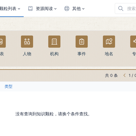
颗粒列表
资源阅读
其他
表
人物
机构
事件
地名
共 0 条
1
/
类型
没有查询到知识颗粒，请换个条件查找。