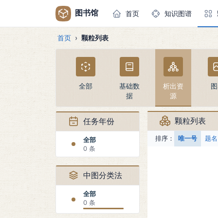
图书馆
首页
知识图谱
首页
颗粒列表
全部
基础数
析出资
图
据
源
颗粒列表
任务年份
排序：
唯一号
题名
全部
0 条
中图分类法
全部
0 条