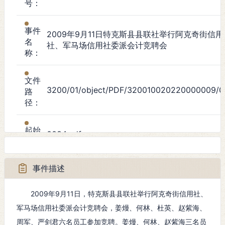
号：
事件
2009年9月11日特克斯县县联社举行阿克奇街信用
名
社、军马场信用社委派会计竞聘会
称：
文件
3200/01/object/PDF/320010020220000009/0
路
径：
起始
0084.pdf
页：
事件描述
事件
政治事件
类
型：
2009年9月11日，特克斯县县联社举行阿克奇街信用社、
军马场信用社委派会计竞聘会，姜熳、何林、杜英、赵紫海、
起始
周军、严剑君六名员工参加竞聘。姜熳、何林、赵紫海三名员