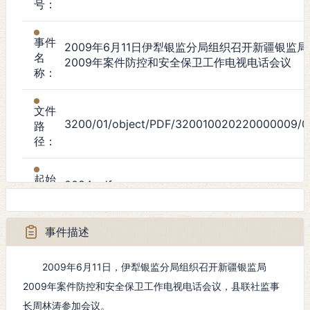
号：
事件
2009年6月11日伊犁银监分局组织召开新疆银监局
名
2009年案件防控和安全保卫工作电视电话会议
称：
文件
3200/01/object/PDF/320010020220000009/0
路
径：
起始
0084.pdf
页：
事件描述
事件
政治事件
类
型：
2009年6月11日，伊犁银监分局组织召开新疆银监局
2009年案件防控和安全保卫工作电视电话会议，县联社监事
起始
长周林涛参加会议。