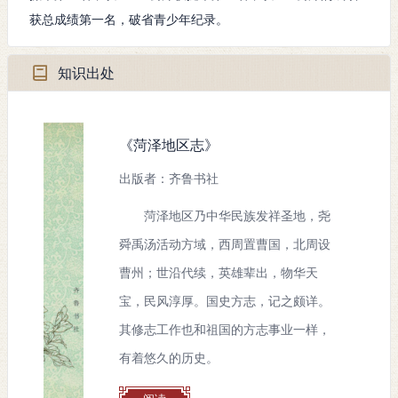
间：
获总成绩第一名，破省青少年纪录。
结束
1980年8月
知识出处
时
间：
发生
《菏泽地区志》
山东省
地
出版者：齐鲁书社
点：
菏泽地区乃中华民族发祥圣地，尧
舜禹汤活动方域，西周置曹国，北周设
曹州；世沿代续，英雄辈出，物华天
宝，民风淳厚。国史方志，记之颇详。
其修志工作也和祖国的方志事业一样，
有着悠久的历史。