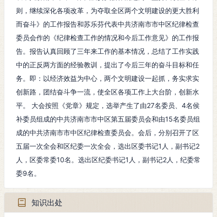
间：
则，继续深化各项改革，为夺取全区两个文明建设的更大胜利
而奋斗》的工作报告和苏乐芬代表中共济南市市中区纪律检查
结束
委员会作的《纪律检查工作的情况和今后工作意见》的工作报
1987年5月29日
时
间：
告。报告认真回顾了三年来工作的基本情况，总结了工作实践
中的正反两方面的经验教训，提出了今后三年的奋斗目标和任
发生
务。即：以经济效益为中心，两个文明建设一起抓，务实求实
市中区少年宫礼堂
地
创新路，团结奋斗争一流，使全区各项工作上大台阶，创新水
点：
平。 大会按照《党章》规定，选举产生了由27名委员、4名侯
补委员组成的中共济南市市中区第五届委员会和由15名委员组
成的中共济南市市中区纪律检查委员会。会后，分别召开了区
五届一次全会和区纪委一次全会，选出区委书记1人，副书记2
人，区委常委10名。选出区纪委书记1人，副书记2人，纪委常
委9名。
知识出处