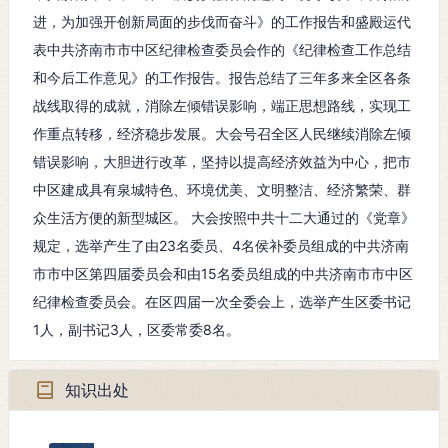
间：
进，为加强开创新局面的步伐而奋斗》的工作报告和盛殿运代
表中共济南市市中区纪律检查委员会作的《纪律检查工作总结
结束
和今后工作意见》的工作报告。报告总结了三年多来全区各条
1984年6月15日
时
间：
战线取得的成就，消除左倾错误影响，端正思想路线，实现工
作重点转移，经济稳步发展。大会号召全区人民继续消除左倾
发生
错误影响，大胆进行改革，坚持以提高经济效益为中心，把市
市中区招待所
地
中区建成具有泉城特色、环境优美、文明整洁、经济繁荣、群
点：
众生活方便的新型城区。 大会按照中共十二大通过的《党章》
规定，选举产生了由23名委员、4名侯补委员组成的中共济南
市市中区第四届委员会和由15名委员组成的中共济南市市中区
纪律检查委员会。在区四届一次全委会上，选举产生区委书记
1人，副书记3人，区委常委8名。
知识出处