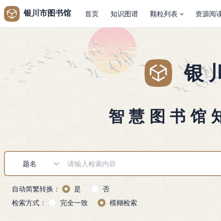
银川市图书馆
首页
知识图谱
颗粒列表
资源阅
银
智慧图书馆
自动简繁转换：
是
否
检索方式：
完全一致
模糊检索