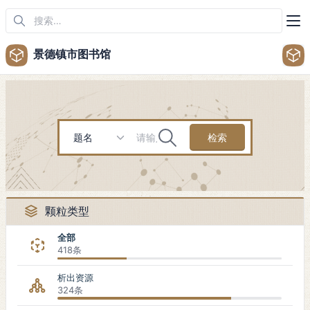
景德镇市图书馆
检索
颗粒类型
全部
418条
析出资源
324条