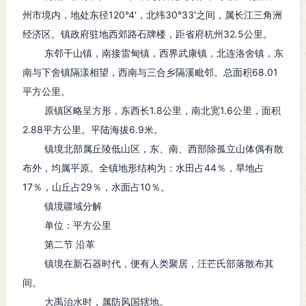
县。临溪县县署从下兰山迁徙
州市境内，地处东径120°4′，北纬30°33′之间，属长江三角洲
至百凉山南麓凤凰山侧。吴兴
经济区。镇政府驻地西郊路石牌楼，距省府杭州32.5公里。
郡改称湖州。
东邻干山镇，南接雷甸镇，西界武康镇，北连洛舍镇，东
关键词：
乾元镇
人文
地理
南与下舍镇隔漾相望，西南与三合乡隔溪毗邻。总面积68.01
平方公里。
原镇区略呈方形，东西长1.8公里，南北宽1.6公里，面积
2.88平方公里。平陆海拔6.9米。
镇境北部属丘陵低山区，东、南、西部除孤立山体偶有散
布外，均属平原。全镇地形结构为：水田占44％，旱地占
17％，山丘占29％，水面占10％。
镇境疆域分解
单位：平方公里
第二节 沿革
镇境在新石器时代，便有人类聚居，汪芒氏部落散布其
间。
大禹治水时，属防风国辖地。