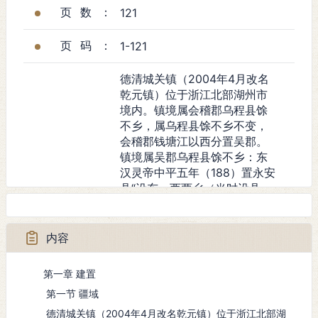
页数：
121
页码：
1-121
德清城关镇（2004年4月改名
乾元镇）位于浙江北部湖州市
境内。镇境属会稽郡乌程县馀
不乡，属乌程县馀不乡不变，
会稽郡钱塘江以西分置吴郡。
镇境属吴郡乌程县馀不乡：东
汉灵帝中平五年（188）置永安
县“设东、西两乡（当时设县，
如东迁县有南乡、北乡可
摘要：
证）”镇境属永安县东乡，分乌
程馀不乡与余杭二境置永安
内容
县。吴郡改称吴兴郡。镇境属
吴兴郡永安县东乡，镇境属吴
第一章 建置
兴郡永康县东乡：镇境属武康
第一节 疆域
县东乡。武康县东、西两乡分
为37乡，武康县东境析乡置
德清城关镇（2004年4月改名乾元镇）位于浙江北部湖