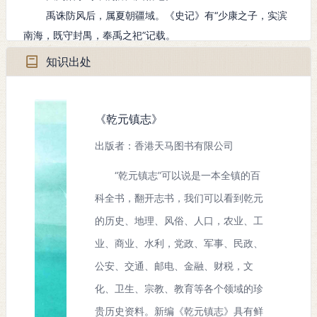
禹诛防风后，属夏朝疆域。《史记》有“少康之子，实滨
南海，既守封禺，奉禹之祀”记载。
公元前1066年，周灭商纣，属周朝版图。
知识出处
公元前847年西周末叶，苗楚熊勇立国称王，势力遍及南
蛮百越，属楚国疆域。
公元前585年东周简王元年，吴国自立，寿梦称吴王，属
《乾元镇志》
吴疆。
出版者：香港天马图书有限公司
公元前510年，楚属国越自立，允常称王。公元前473
年，勾践灭吴，属越国版图。
“乾元镇志”可以说是一本全镇的百
公元前334年，楚败越，封春申君于菰城，作为食邑，镇
科全书，翻开志书，我们可以看到乾元
境复属楚国。
的历史、地理、风俗、人口，农业、工
春秋战国时期，楚、吴、越三国时强时弱，互有进退。镇
业、商业、水利，党政、军事、民政、
境处于三国边缘，故隶属无常。衡庐《长兴六题》有“时越时
公安、交通、邮电、金融、财税，文
吴时楚地，亦王亦霸亦诸侯”诗句，盖纪史实。
化、卫生、宗教、教育等各个领域的珍
公元前223年，楚亡，复属越。
贵历史资料。新编《乾元镇志》具有鲜
公元前222年，秦王政25年，秦将王翦平定江南，越王降