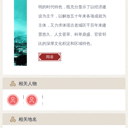
秦，秦置会稽郡，改菰城为乌程县，镇境属会稽郡乌程县馀不
明的时代特色，既充分显示了以经济建
乡。
设为主干，以解放五十年来各项成就为
西汉，属乌程县馀不乡不变。
主体，又力求体现古老城区千百年来建
东汉永建四年（129），会稽郡钱塘江以西分置吴郡，镇
置悠久、人文荟萃、科举鼎盛、官宦邻
境属吴郡乌程县馀不乡。
比的深厚文化积淀和区域特色。
东汉灵帝中平五年（188）置永安县，设东、西两乡（当
时设县，但分东南西北诸乡，如东迁县有南乡、北乡可证），
阅读
镇境属永安县东乡。（万历《湖州府志》称：“先为吴郡太守
许贡奏，分乌程馀不乡与余杭二境置永安县。”永安置县，旧
志有中平、兴平、黄武三说，今据《史志一得·武康建县年代
相关人物
考》，作中平。）
三国吴宝鼎元年（266），吴郡改称吴兴郡，镇境属吴兴
陈景超
谈跃腾
郡永安县东乡。
责任者
责任者
西晋武帝太康元年（280），永安县改永康县，仍设东西
两乡，镇境属吴兴郡永康县东乡。
相关地名
太康三年（282），永康县改名武康县，镇境属武康县东