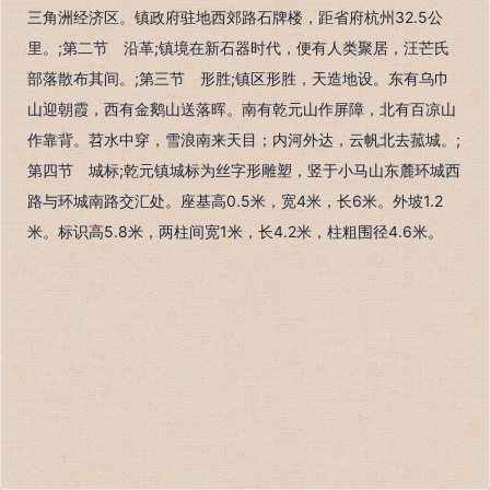
三角洲经济区。镇政府驻地西郊路石牌楼，距省府杭州32.5公
里。;第二节 沿革;镇境在新石器时代，便有人类聚居，汪芒氏
部落散布其间。;第三节 形胜;镇区形胜，天造地设。东有乌巾
山迎朝霞，西有金鹅山送落晖。南有乾元山作屏障，北有百凉山
作靠背。苕水中穿，雪浪南来天目；内河外达，云帆北去菰城。;
第四节 城标;乾元镇城标为丝字形雕塑，竖于小马山东麓环城西
路与环城南路交汇处。座基高0.5米，宽4米，长6米。外坡1.2
米。标识高5.8米，两柱间宽1米，长4.2米，柱粗围径4.6米。