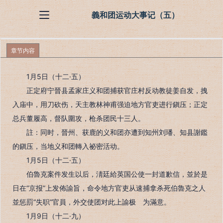
義和团运动大事记（五）
章节内容
1月5日（十二·五）
正定府宁晉县孟家庄义和团捕获官庄村反动教徒姜自发，拽
入庙中，用刀砍伤，天主教林神甫强迫地方官吏进行鎭压；正定
总兵董履高，督队圍攻，枪杀团民十三人。
註：同时，晉州、获鹿的义和团亦遭到知州刘璠、知县謝鑑
的鎭压，当地义和团轉入祕密活动。
1月5日（十二·五）
伯魯克案件发生以后，淸廷給英国公使一封道歉信，並於是
日在“京报”上发佈諭旨，命令地方官吏从速捕拿杀死伯魯克之人
並惩罰“失职”官員，外交使团对此上諭极 为滿意。
1月9日（十二·九）