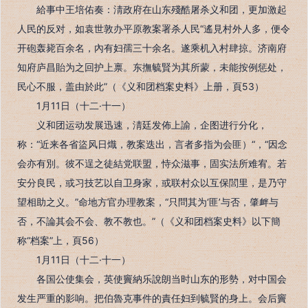
給事中王培佑奏：淸政府在山东殘酷屠杀义和团，更加激起
人民的反对，如袁世敦办平原教案署杀人民“遙見村外人多，便令
开砲轰毙百余名，內有妇孺三十余名。遂乘机入村肆掠。济南府
知府庐昌貽为之回护上禀。东撫毓賢为其所蒙，未能按例惩处，
民心不服，盖由於此”（《义和团档案史料》上册，頁53）
1月11日（十二·十一）
义和团运动发展迅速，淸廷发佈上諭，企图进行分化，
称：“近来各省盜风日熾，教案迭出，言者多指为会匪）“，“因念
会亦有別。彼不逞之徒結党联盟，恃众滋事，固实法所难宥。若
安分良民，或习技艺以自卫身家，或联村众以互保閭里，是乃守
望相助之义。”命地方官办理教案，“只問其为‘匪’与否，肇衅与
否，不論其会不会、教不教也。”（《义和团档案史料》以下簡
称“档案”上，頁56）
1月11日（十二·十一）
各国公使集会，英使竇納乐說朗当时山东的形勢，对中国会
发生严重的影响。把伯魯克事件的責任妇到毓賢的身上。会后竇